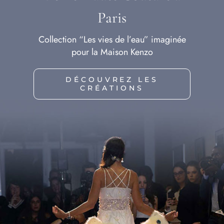
Paris
Collection “Les vies de l’eau” imaginée
pour la Maison Kenzo
DÉCOUVREZ LES
CRÉATIONS